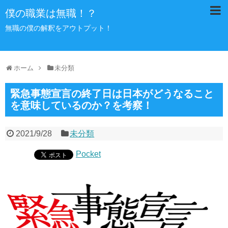
僕の職業は無職！？
無職の僕の解釈をアウトプット！
ホーム
未分類
緊急事態宣言の終了日は日本がどうなること
を意味しているのか？を考察！
2021/9/28
未分類
Pocket