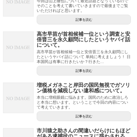
今回は山上徹也について最近話題となっているので
そのことを考えて書いていきますので最後までご覧
いただければと思います。
記事を読む
高市早苗が首相候補一位という調査と安
倍晋三を永久顧問にしたというヤバイ話
について。
高市早苗が首相候補一位と安倍晋三を永久顧問にし
たというヤバイ話について 単純に考えましょう！ 日
本国民は有事に行きたいか？行きた...
記事を読む
増税メガネこと岸田の国民無視でガソリ
ン価格を減税しない違和感について。
本当に増税眼鏡に悩みます。国民のために政治しろ
と本当に想います。ということで今回の内容につい
て考えていきます。
記事を読む
市川猿之助さんの間違いだらけにもほど
がある逮捕状のニュースに惑わされる