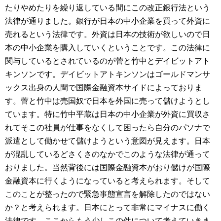
たりやめたりを繰り返している間にこの改正銀行法という
法律が通りました。銀行が日本の中小企業を買って外資に
売れるという法律です。外資は日本の技術が欲しいので日
本の中小企業を購入していくということです。この法律に
関与しているとされているのが菅と竹中とデイビットアト
キンソンです。デイビットアトキンソンはゴールドマンサ
ックス出身の人間で国際金融資本サイドによっておりま
す。菅と竹中は売国奴で日本を外国に売って儲けようとし
ています。特に竹中平蔵は日本の中小企業が外資に買収さ
れてそこの社員が仕事をなくして困ったら自分のパソナで
派遣として働かせて儲けようという意図が見えます。日本
が混乱しているどさくさのなかでこのような法律が通って
おりました。当然背後には国際金融資本がおり儲けが国際
金融資本に行くようになっていると考えられます。そして
このことが整ったので緊急事態宣言を解除したのではない
か？と考えられます。日本にとって非常にマイナスに働く
法律です。ここからもう少しこの件について考えていきま