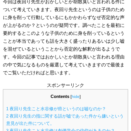
今回は夜回り先生がおかしいとか胡散臭いと言われる件に
ついて考えていきます。夜回り先生というのは子供のため
に身を削って行動しているにもかかわらずなぜ否定的な声
が上がるのか？というのが疑問です。調べたことを最初に
要約するとこのような子供のために身を削っているという
ことが本当であっても話を大きく盛ったりあるいは少し嘘
を混ぜているということから否定的な解釈が出るようで
す。今回の記事ではおかしいとか胡散臭いと言われる理由
の中で気になるものを厳選して考えていきますので最後ま
でご覧いただければと思います。
スポンサーリンク
Contents
[
hide
]
1
夜回り先生こと水谷修が癌というのは嘘なのか？
2
夜回り先生の指に関する話が嘘であった件から嫌いという
意見が出た件について。
3
夜回り先生こと水谷修は創価学会の信仰があるのか？