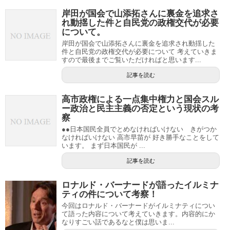
岸田が国会で山添拓さんに裏金を追求さ
れ動揺した件と自民党の政権交代が必要
について。
岸田が国会で山添拓さんに裏金を追求され動揺した
件と自民党の政権交代が必要について 考えていきま
すので最後までご覧いただければと思います...
記事を読む
高市政権による一点集中権力と国会スル
ー政治と民主主義の否定という現状の考
察
●●日本国民全員でとめなければいけない きがつか
なければいけない 高市早苗が 好き勝手なことをして
います。 まず日本国民が ...
記事を読む
ロナルド・バーナードが語ったイルミナ
ティの件について考察！
今回はロナルド・バーナードがイルミナティについ
て語った内容について考えていきます。内容的にか
なりすごい話であるなと僕は思いま...