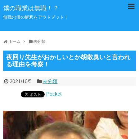
僕の職業は無職！？
無職の僕の解釈をアウトプット！
ホーム
未分類
夜回り先生がおかしいとか胡散臭いと言われ
る理由を考察！
2021/10/5
未分類
Pocket