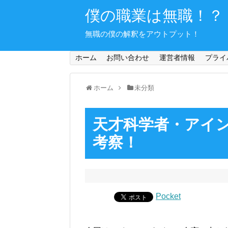
僕の職業は無職！？
無職の僕の解釈をアウトプット！
ホーム
お問い合わせ
運営者情報
プライ
ホーム
未分類
天才科学者・アイ
考察！
Pocket