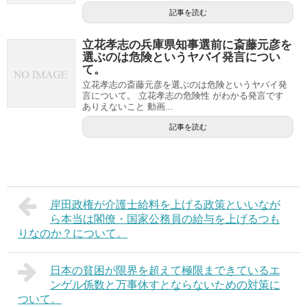
記事を読む
立花孝志の兵庫県知事選前に斎藤元彦を
選ぶのは危険というヤバイ発言につい
て。
立花孝志の斎藤元彦を選ぶのは危険というヤバイ発
言について。 立花孝志の危険性 がわかる発言です
ありえないこと 動画...
記事を読む
岸田政権が介護士給料を上げる政策といいなが
ら本当は閣僚・国家公務員の給与を上げるつも
りなのか？について。
日本の貧困が限界を超えて極限まできているエ
ンゲル係数と万事休すとならないための対策に
ついて。