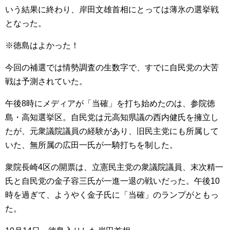
いう結果に終わり、岸田文雄首相にとっては薄氷の選挙戦
となった。
※徳島はよかった！
今回の補選では情勢調査の生数字で、すでに自民党の大苦
戦は予測されていた。
午後8時にメディアが「当確」を打ち始めたのは、参院徳
島・高知選挙区。自民党は元高知県議の西内健氏を擁立し
たが、元衆議院議員の経験があり、旧民主党にも所属して
いた、無所属の広田一氏が一騎打ちを制した。
衆院長崎4区の開票は、立憲民主党の衆議院議員、末次精一
氏と自民党の金子容三氏が一進一退の戦いだった。午後10
時を過ぎて、ようやく金子氏に「当確」のランプがともっ
た。