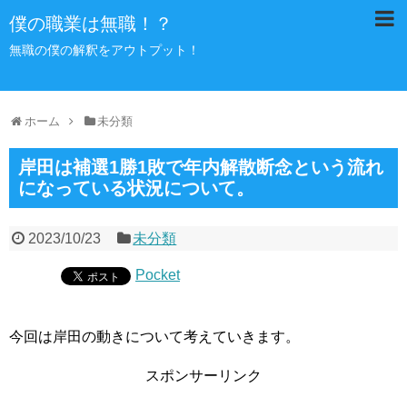
僕の職業は無職！？
無職の僕の解釈をアウトプット！
ホーム
未分類
岸田は補選1勝1敗で年内解散断念という流れ
になっている状況について。
2023/10/23
未分類
Pocket
今回は岸田の動きについて考えていきます。
スポンサーリンク