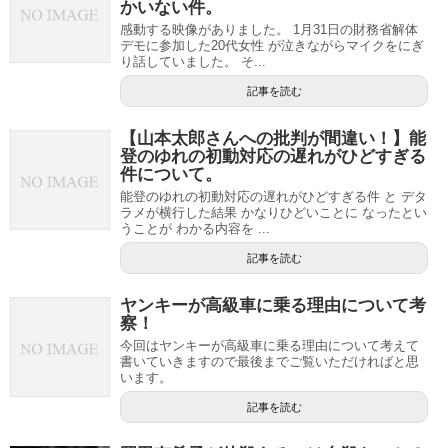
かいない件。
感動する映像がありました。 1月31日の財務省解体
デモに参加した20代女性 が泣きながらマイクをにぎ
り話していました。 そ...
記事を読む
【山本太郎さんへの批判が間違い！】能
登のゆれの初動対応の遅れがひどすぎる
件について。
能登のゆれの初動対応の遅れがひどすぎる件 と デタ
ラメが横行した結果 かなりひどいことに なったとい
うことが わかる内容を ...
記事を読む
ヤンキーが高級車に乗る理由について考
察！
今回はヤンキーが高級車に乗る理由について考えて
書いていきますので最後までご覧いただければと思
います。
記事を読む