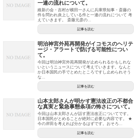
一連の流れについて。
維新の会・吉村が横田一さんに兵庫県知事・斎藤の
件を問われ炎上している件と一連の流れについて 考
えていきます。 斎藤元彦の...
記事を読む
明治神宮外苑再開発がイコモスのヘリテ
ージ・アラートで防げる可能性につい
て。
今回は明治神宮外苑再開発が止められるかもしれな
いというニュースについて考えていきます。なんと
か日本国民の手でとめたところですし止められそう
な...
記事を読む
山本太郎さんが明かす憲法改正の不都合
な真実と緊急事態条項の怖さについて。
今回は山本太郎さんが話す憲法改正についてです。
日本国民がとめることが絶対に必要な内容です。 ★
今の岸田を考えれば分かるはずです。おそろ...
記事を読む