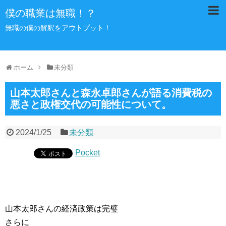
僕の職業は無職！？
無職の僕の解釈をアウトプット！
ホーム
未分類
山本太郎さんと森永卓郎さんが語る消費税の
悪さと政権交代の可能性について。
2024/1/25
未分類
Pocket
山本太郎さんの経済政策は完璧
さらに