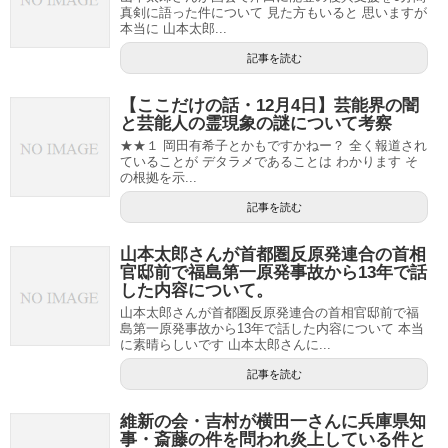
真剣に語った件について 見た方もいると 思いますが
本当に 山本太郎...
記事を読む
【ここだけの話・12月4日】芸能界の闇
と芸能人の霊現象の謎について考察
★★１ 岡田有希子とかもですかねー？ 全く報道され
ていることが デタラメであることは わかります そ
の根拠を示...
記事を読む
山本太郎さんが首都圏反原発連合の首相
官邸前で福島第一原発事故から13年で話
した内容について。
山本太郎さんが首都圏反原発連合の首相官邸前で福
島第一原発事故から13年で話した内容について 本当
に素晴らしいです 山本太郎さんに...
記事を読む
維新の会・吉村が横田一さんに兵庫県知
事・斎藤の件を問われ炎上している件と