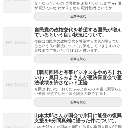
なくなったかたの ご冥福を お祈りいたします ●● 誰
が 犯人なのかわかりません 犯行動機 というか ...
記事を読む
自民党の政権交代を希望する国民が増え
ているという良い状況について。
今回は自民党の政権交代を希望する国民が増えてい
るという良い状況についてお伝えしていきますので
最後までご覧いただければと思います。 ...
記事を読む
【戦前回帰と有事ビジネスをやめろ】れ
いわ・奥田ふみよさんが憲法審査会で憲
法破壊を許さないド正論
今回は れいわ おくだふみよさんの 本当に素晴らし
い発言 完璧でした※国会議員の鏡です 6月...
記事を読む
山本太郎さんが国会で岸田に能登の復興
支援を6分間真剣に語った件について。
山本太郎さんが国会で岸田に能登の復興支援を6分間