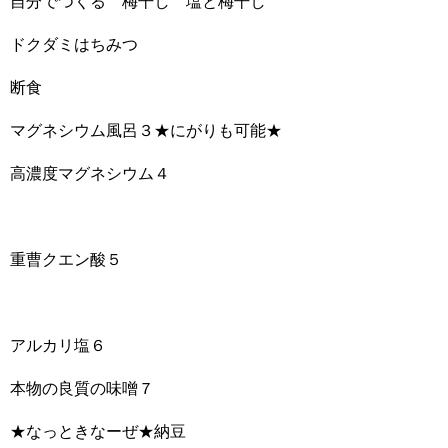
自分でつくる 梅干し 塩と梅干し
ドクダミはちみつ
断食
マグネシウム風呂３★にがりも可能★
高濃度マグネシウム４
重曹クエン酸５
アルカリ塩６
本物の良質の味噌７
★なっときなーぜ★納豆