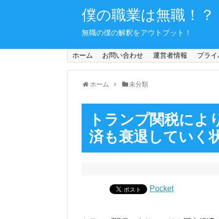
僕の職業は無職！？
無職の僕の解釈をアウトプット！
ホーム
お問い合わせ
運営者情報
プライ
ホーム
未分類
トランプ関税によ
済も衰退していく
Pocket