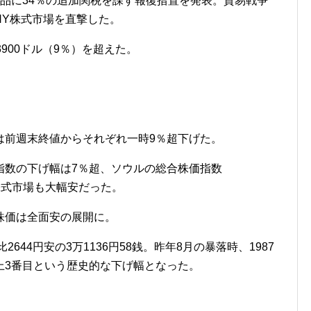
品に34％の追加関税を課す報復措置を発表。貿易戦争
NY株式市場を直撃した。
900ドル（9％）を超えた。
は前週末終値からそれぞれ一時9％超下げた。
指数の下げ幅は7％超、ソウルの総合株価指数
株式市場も大幅安だった。
株価は全面安の展開に。
644円安の3万1136円58銭。昨年8月の暴落時、1987
上3番目という歴史的な下げ幅となった。