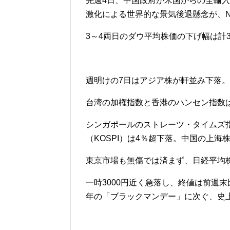
先週4日、中国政府が米国からの全輸入
激化による世界的な景気後退懸念が、
3～4両日のダウ平均株価の下げ幅は計3
週明けの7日はアジア株が軒並み下落。
台湾の加権指数と香港のハンセン指数
シンガポールのストレーツ・タイムズ
（KOSPI）は4％超下落。中国の上海
東京市場も無傷では済まず、日経平均
一時3000円近く急落し、終値は前週末比2
年の「ブラックマンデー」に次ぐ、史