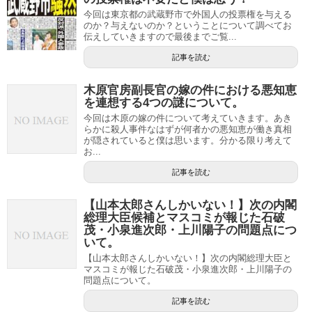
今回は東京都の武蔵野市で外国人の投票権を与える
のか？与えないのか？ということについて調べてお
伝えしていきますので最後までご覧...
記事を読む
木原官房副長官の嫁の件における悪知恵
を連想する4つの謎について。
今回は木原の嫁の件について考えていきます。あき
らかに殺人事件なはずが何者かの悪知恵が働き真相
が隠されていると僕は思います。分かる限り考えて
お...
記事を読む
【山本太郎さんしかいない！】次の内閣
総理大臣候補とマスコミが報じた石破
茂・小泉進次郎・上川陽子の問題点につ
いて。
【山本太郎さんしかいない！】次の内閣総理大臣と
マスコミが報じた石破茂・小泉進次郎・上川陽子の
問題点について。
記事を読む