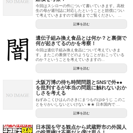
今回はスシローの件について書いていきます。高校
生の母が週刊誌に対応したということと賠償につい
て考えていきますので最後までご覧ください。 ...
記事を読む
遺伝子組み換え食品とは何か？と裏側で
何が起きてるのかを考察！
今回は遺伝子組み換え食品について考えていきま
す。またこの裏側でどのようなことがおこっている
のか？ということを考えていきますの...
記事を読む
大阪万博の待ち時間問題とSNSで外●●
を批判するが本当の問題に触れないおか
しさを考える
ねずみこくひはんのさきにまつものはゆうじ このこ
とをりかいしないといけない ★★ 日本国内で ...
記事を読む
日本国を守る観点から武蔵野市の外国人
の投票権は不要だと僕は思う！