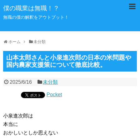
僕の職業は無職！？
無職の僕の解釈をアウトプット！
ホーム
未分類
山本太郎さんと小泉進次郎の日本の米問題や
国内農家支援策について徹底比較。
2025/6/16
未分類
Pocket
小泉進次郎は
本当に
おかしいとしか思えない