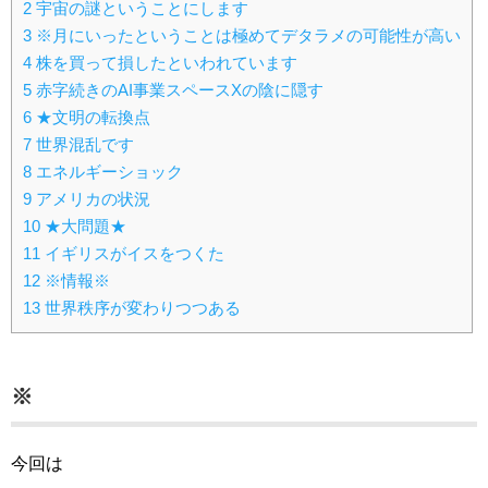
2
宇宙の謎ということにします
3
※月にいったということは極めてデタラメの可能性が高い
4
株を買って損したといわれています
5
赤字続きのAI事業スペースXの陰に隠す
6
★文明の転換点
7
世界混乱です
8
エネルギーショック
9
アメリカの状況
10
★大問題★
11
イギリスがイスをつくた
12
※情報※
13
世界秩序が変わりつつある
※
今回は