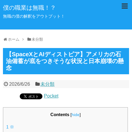
僕の職業は無職！？
無職の僕の解釈をアウトプット！
ホーム
未分類
【SpaceXとAIディストピア】アメリカの石
油備蓄が底をつきそうな状況と日本崩壊の懸
念
2026/6/26
未分類
Pocket
Contents
[
hide
]
1
※