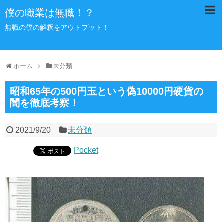
僕の職業は無職！？
無職の僕の解釈をアウトプット！
ホーム
未分類
昭和65年の500円玉という偽10000円硬貨の
闇を徹底考察！
2021/9/20
未分類
Pocket