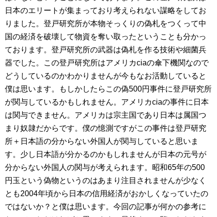
日本のエリートが集まっており考えられない謀略をしてお
りました。登戸研究所が本物そっくりの偽札をつくって中
国の経済を破壊して物資を奪い取ったということも分かっ
ております。登戸研究所の武器は偽札を作る技術や細菌兵
器でした。この登戸研究所はアメリカciaの傘下機関なので
どうしているのかわかりませんが今もなお活動していると
僕は思います。もしかしたらこの偽500円事件に登戸研究所
が関与しているかもしれません。アメリカciaの事件に日本
は関与できません。アメリカは宗主国であり日本は属国つ
まり奴隷だからです。僕の憶測ですがこの事件は登戸研究
所＋日本語の分からない外国人が関与していると思いま
す。少し日本語が分かるのかもしれませんが日本の元号が
分からない外国人の関与が考えられます。昭和65年の500
円玉という偽物というのはあまり注目されませんが少なく
とも2004年頃から日本の信用経済がおかしくなっていたの
ではないか？と僕は思います。今回の記事が何かの参考に