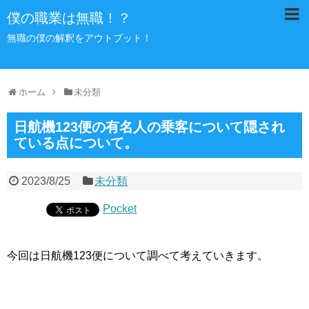
僕の職業は無職！？
無職の僕の解釈をアウトプット！
ホーム
未分類
日航機123便の有名人の乗客について隠され
ている点について。
2023/8/25
未分類
Pocket
今回は日航機123便について調べて考えていきます。