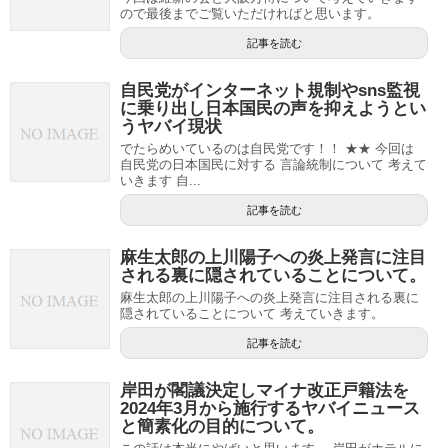
ので最後までご覧いただければと思います。
記事を読む
自民党がインターネット規制やsns監視
に乗り出し日本国民の声を抑えようとい
うヤバイ現状
でたらめいているのは自民党です！！ ★★ 今回は
自民党の日本国民に対する 言論統制について 考えて
いきます 自...
記事を読む
麻生太郎の上川陽子への炎上発言に注目
される裏に隠されていることについて。
麻生太郎の上川陽子への炎上発言に注目される裏に
隠されていることについて 考えていきます。
記事を読む
岸田が閣議決定しマイナ改正戸籍法を
2024年3月から施行するヤバイニュース
と簡素化の目的について。