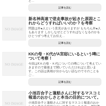
と...
記事を読む
新名神高速で逆走事故が起きた原因とこ
れからどうすればいいのか？を考察
問題は外●人という意見がありますが もちろん外●人
もあります しかしなぜとどうすればなくなるのかを
ひとつずつ考えてお伝え...
記事を読む
KKの母・K代がA宮邸にいるという噂に
ついて考察！
今回はKＫの母・Ｋ代についての噂について考えてい
きますので最後まで聞いていただければと思いま
す。この話は真相が分からない話なのでそのことを
ご...
記事を読む
小池百合子と蓮舫さんに対するマスコミ
報道のおかしさと本当の目的について。
小池百合子と蓮舫さんに対するマスコミ報道のおか