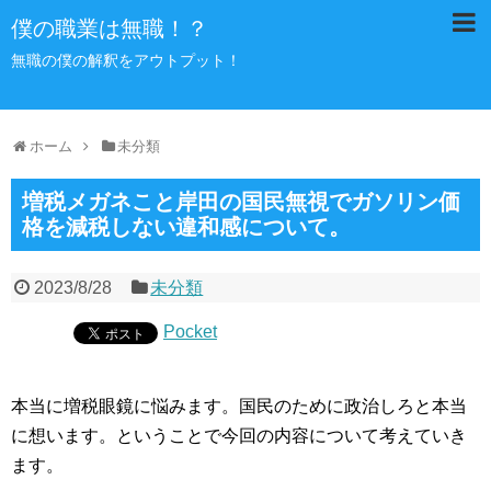
僕の職業は無職！？
無職の僕の解釈をアウトプット！
ホーム
未分類
増税メガネこと岸田の国民無視でガソリン価
格を減税しない違和感について。
2023/8/28
未分類
Pocket
本当に増税眼鏡に悩みます。国民のために政治しろと本当
に想います。ということで今回の内容について考えていき
ます。