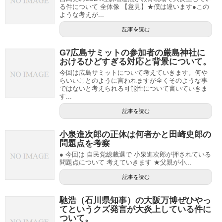
る件について 全体像 【意見】★僕は違います●この
ような考えが...
記事を読む
G7広島サミットの参加者の厳島神社に
おけるひどすぎる対応と背景について。
今回は広島サミットについて考えていきます。何や
らいいことのように言われますが全くそのような事
ではないと考えられる可能性について書いていきま
す...
記事を読む
小泉進次郎の正体は何者かと田崎史郎の
問題点を考察
● 今回は 自民党総裁選で 小泉進次郎が押されている
問題点について 考えていきます ★父親が小...
記事を読む
馳浩（石川県知事）の大阪万博ぜひやっ
てというクズ発言が大炎上している件に
ついて。