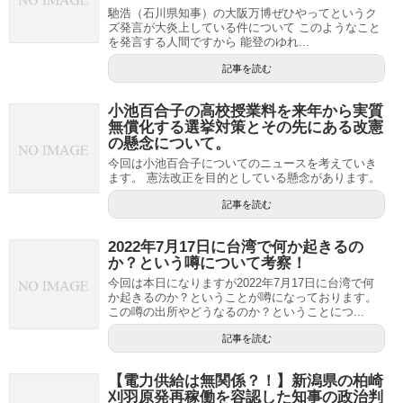
馳浩（石川県知事）の大阪万博ぜひやってというク
ズ発言が大炎上している件について このようなこと
を発言する人間ですから 能登のゆれ...
記事を読む
小池百合子の高校授業料を来年から実質
無償化する選挙対策とその先にある改憲
の懸念について。
今回は小池百合子についてのニュースを考えていき
ます。 憲法改正を目的としている懸念があります。
記事を読む
2022年7月17日に台湾で何か起きるの
か？という噂について考察！
今回は本日になりますが2022年7月17日に台湾で何
か起きるのか？ということが噂になっております。
この噂の出所やどうなるのか？ということにつ...
記事を読む
【電力供給は無関係？！】新潟県の柏崎
刈羽原発再稼働を容認した知事の政治判