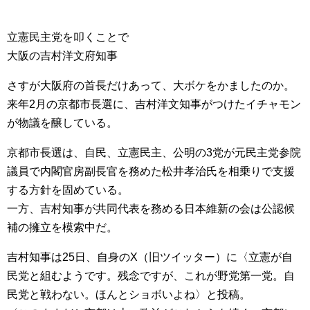
立憲民主党を叩くことで
大阪の吉村洋文府知事
さすが大阪府の首長だけあって、大ボケをかましたのか。
来年2月の京都市長選に、吉村洋文知事がつけたイチャモン
が物議を醸している。
京都市長選は、自民、立憲民主、公明の3党が元民主党参院
議員で内閣官房副長官を務めた松井孝治氏を相乗りで支援
する方針を固めている。
一方、吉村知事が共同代表を務める日本維新の会は公認候
補の擁立を模索中だ。
吉村知事は25日、自身のX（旧ツイッター）に〈立憲が自
民党と組むようです。残念ですが、これが野党第一党。自
民党と戦わない。ほんとショボいよね〉と投稿。