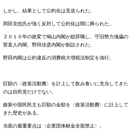
しかし、結果として公約化は見送られた。
岡田克也氏が強く反対して公約化は闇に葬られた。
２０１０年の政変で鳩山内閣が総辞職し、守旧勢力傀儡の
菅直人内閣、野田佳彦内閣が創設された。
野田内閣は公約違反の消費税大増税法制定を強行。
巨額の〈政策活動費〉を計上して飲み食いに充当してきた
のは自民党だけでない。
維新や国民民主も巨額の金額を〈政策活動費〉に計上して
きた歴史がある。
当面の最重要点は〈企業団体献金全面禁止〉。