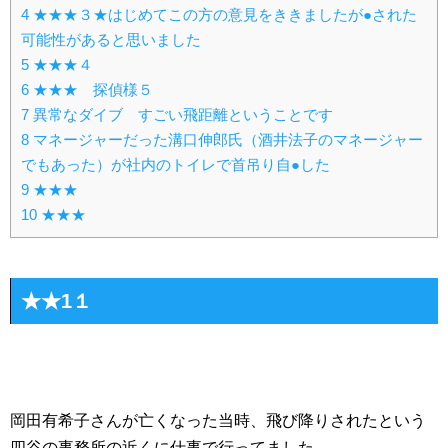
4
★★★３★はじめてこの方の意見をききましたが●された
可能性があると思いました
5
★★★４
6
★★★ 探偵様５
7
異常なダイブ すごい飛距離ということです
8
マネージャーだった溝口伸郎氏（酒井法子のマネージャー
でもあった）が社内のトイレで首吊り自●した
9
★★★
10
★★★
★★1１
岡田有希子さんが亡くなった当時、飛び降りされたという
四谷の事務所の近くに仕事で行ってました。