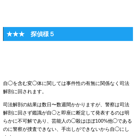
★★★ 探偵様５
自◯を含む変◯体に関しては事件性の有無に関係なく司法
解剖に回されます。
司法解剖の結果は数日〜数週間かかりますが、警察は司法
解剖に回さず鑑識が自◯と即座に断定して発表するのは明
らかに不可解であり、芸能人の◯殺はほぼ100%他◯である
のに警察が捜査できない、手出しができないから自◯にし