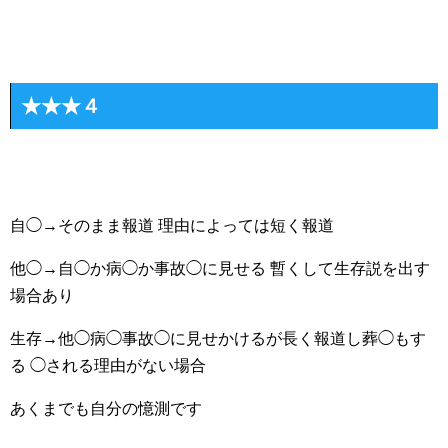
★★★４
自◯→そのまま報道 理由によっては短く報道
他◯→自◯か病◯か事故◯に見せる 暫くして生存説を出す
場合あり
生存→他◯病◯事故◯に見せかけるが長く報道し葬◯もす
る ◯される理由がない場合
あくまでも自分の憶測です