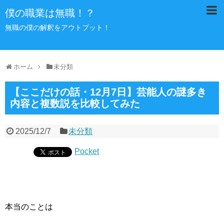
僕の職業は無職！？
無職の僕の解釈をアウトプット！
ホーム
未分類
【ここだけの話・12月7日】芸能人の謎多き
内容と複数説を比較してみた
2025/12/7
未分類
Pocket
本当のことは