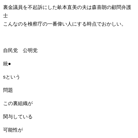
裏金議員を不起訴にした畝本直美の夫は森喜朗の顧問弁護
士
こんなのを検察庁の一番偉い人にする時点でおかしい。
自民党 公明党
統●
sという
問題
この裏組織が
関与している
可能性が