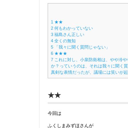
1
★★
2
何もわかっていない
3
福島さん正しい
4
全くの無知
5
「我々に聞く質問じゃない」
6
★★★
7
これに対し、小泉防衛相は、やや冷や
か？っていうのは、それは我々に聞く質
真剣な表情だったが、議場には笑いが起
★★
今回は
ふくしまみずほさんが