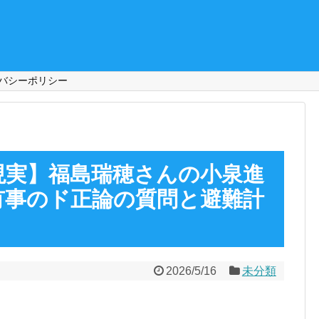
バシーポリシー
現実】福島瑞穂さんの小泉進
有事のド正論の質問と避難計
2026/5/16
未分類