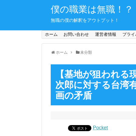
僕の職業は無職！？
無職の僕の解釈をアウトプット！
ホーム
お問い合わせ
運営者情報
プライ
ホーム
未分類
【基地が狙われる
次郎に対する台湾
画の矛盾
Pocket