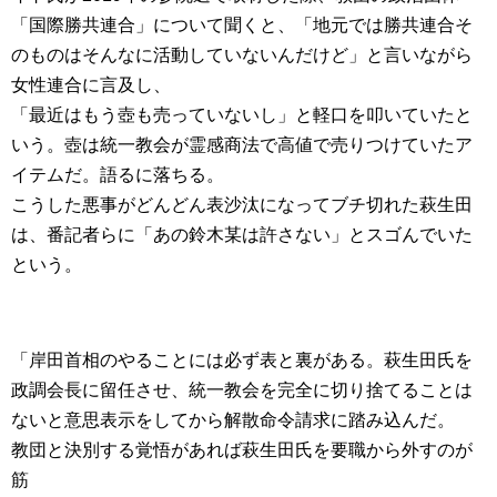
「国際勝共連合」について聞くと、「地元では勝共連合そ
のものはそんなに活動していないんだけど」と言いながら
女性連合に言及し、
「最近はもう壺も売っていないし」と軽口を叩いていたと
いう。壺は統一教会が霊感商法で高値で売りつけていたア
イテムだ。語るに落ちる。
こうした悪事がどんどん表沙汰になってブチ切れた萩生田
は、番記者らに「あの鈴木某は許さない」とスゴんでいた
という。
「岸田首相のやることには必ず表と裏がある。萩生田氏を
政調会長に留任させ、統一教会を完全に切り捨てることは
ないと意思表示をしてから解散命令請求に踏み込んだ。
教団と決別する覚悟があれば萩生田氏を要職から外すのが
筋