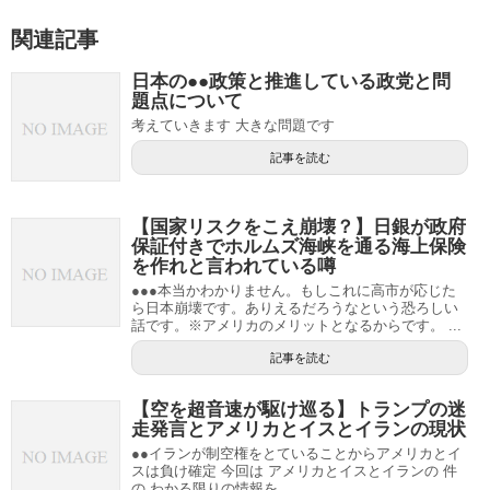
関連記事
日本の●●政策と推進している政党と問
題点について
考えていきます 大きな問題です
記事を読む
【国家リスクをこえ崩壊？】日銀が政府
保証付きでホルムズ海峡を通る海上保険
を作れと言われている噂
●●●本当かわかりません。もしこれに高市が応じた
ら日本崩壊です。ありえるだろうなという恐ろしい
話です。※アメリカのメリットとなるからです。 ...
記事を読む
【空を超音速が駆け巡る】トランプの迷
走発言とアメリカとイスとイランの現状
●●イランが制空権をとていることからアメリカとイ
スは負け確定 今回は アメリカとイスとイランの 件
の わかる限りの情報を...