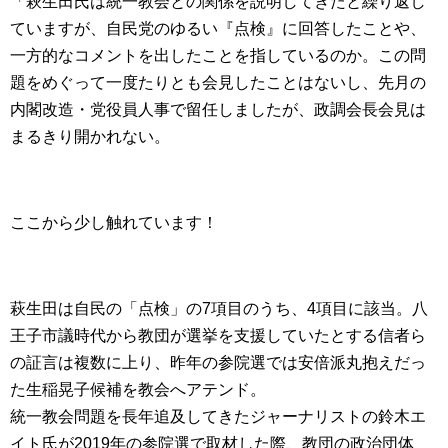
「萩生田氏は統一教会との関係を説明してきたと繰り返し
ていますが、自民党のゆるい『点検』に回答したことや、
一方的なコメントを出したことを指しているのか。この問
題をめぐって一度たりとも会見したことはないし、先月の
内閣改造・党役員人事で留任しましたが、政調会長会見は
まるきり開かれない。
ここから少し触れています！
萩生田は自民の「点検」の7項目のうち、4項目に該当。八
王子市議時代から教団が選挙を支援していたとする信者ら
の証言は複数に上り、昨年の参院選では安倍派丸抱えだっ
た生稲晃子候補を教会へアテンド。
統一教会問題を長年追及してきたジャーナリストの鈴木エ
イト氏が2019年の参院選で取材した際、教団の政治団体