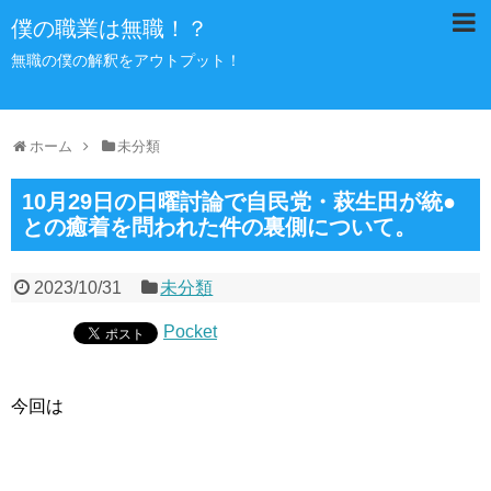
僕の職業は無職！？
無職の僕の解釈をアウトプット！
ホーム
未分類
10月29日の日曜討論で自民党・萩生田が統●
との癒着を問われた件の裏側について。
2023/10/31
未分類
Pocket
今回は