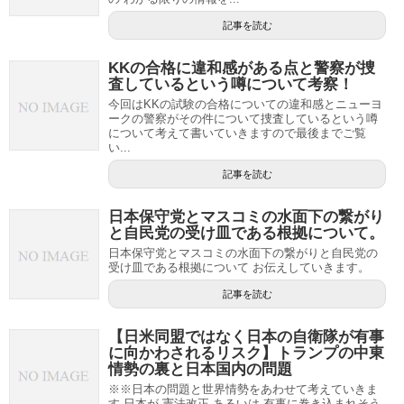
記事を読む
KKの合格に違和感がある点と警察が捜
査しているという噂について考察！
今回はKKの試験の合格についての違和感とニューヨ
ークの警察がその件について捜査しているという噂
について考えて書いていきますので最後までご覧
い...
記事を読む
日本保守党とマスコミの水面下の繋がり
と自民党の受け皿である根拠について。
日本保守党とマスコミの水面下の繋がりと自民党の
受け皿である根拠について お伝えしていきます。
記事を読む
【日米同盟ではなく日本の自衛隊が有事
に向かわされるリスク】トランプの中東
情勢の裏と日本国内の問題
※※日本の問題と世界情勢をあわせて考えていきま
す 日本が 憲法改正 あるいは 有事に巻き込まれそう