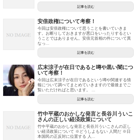
記事を読む
安倍政権について考察！
今回は安倍政権について思うことを書いていきま
す。お断りしておきますが悪口をいったりするとい
うことではありません。安倍元首相の件について異
なっ...
記事を読む
広末涼子が在日であると噂や黒い闇につ
いて考察！
今回は広末涼子が在日であるという噂や関連する情
報について調べてまとめていきますので最後までご
覧いただければと思います。 ...
記事を読む
竹中平蔵のおかしな発言と長谷川ういこ
さんの正しい経済政策について
竹中平蔵のおかしな発言と長谷川ういこさんの正し
い経済政策について ※どうしよもない 人間だ ※日
本国民の正反対に位置する 人...