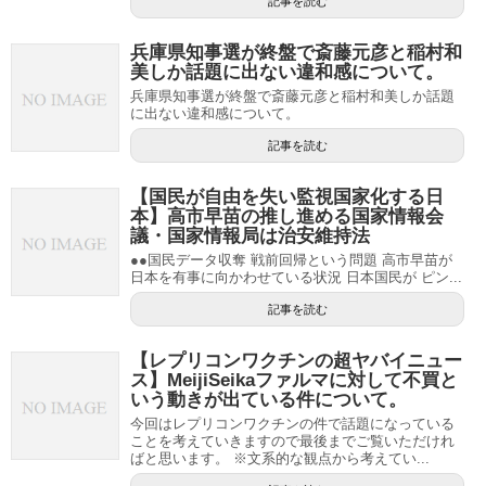
記事を読む
兵庫県知事選が終盤で斎藤元彦と稲村和
美しか話題に出ない違和感について。
兵庫県知事選が終盤で斎藤元彦と稲村和美しか話題
に出ない違和感について。
記事を読む
【国民が自由を失い監視国家化する日
本】高市早苗の推し進める国家情報会
議・国家情報局は治安維持法
●●国民データ収奪 戦前回帰という問題 高市早苗が
日本を有事に向かわせている状況 日本国民が ピン...
記事を読む
【レプリコンワクチンの超ヤバイニュー
ス】MeijiSeikaファルマに対して不買と
いう動きが出ている件について。
今回はレプリコンワクチンの件で話題になっている
ことを考えていきますので最後までご覧いただけれ
ばと思います。 ※文系的な観点から考えてい...