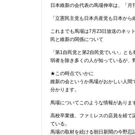
日本維新の会代表の馬場伸幸は、「月刊H
「立憲民主党も日本共産党も日本から
これまでも馬場は7月23日放送のネッ
民と維新の関係について
「第1自民党と第2自民党でいい」とも
弱者を除き多くの人が知っているが、
★この時点でいかに
維新の会というか馬場がおかしい人間
分かります。
馬場についてこのような情報がありま
高校卒業後、ファミレスの店員を経て議
ている。
馬場の取材を続ける朝日新聞の今野忍