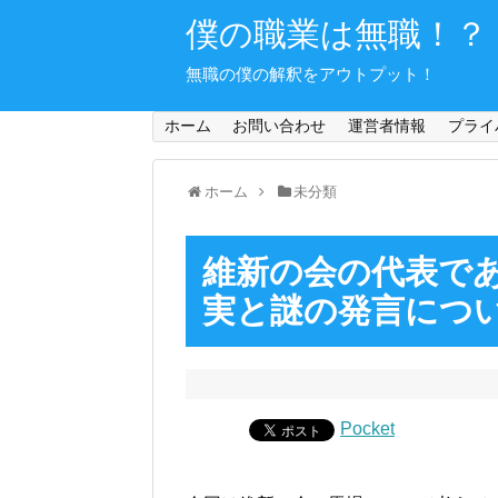
僕の職業は無職！？
無職の僕の解釈をアウトプット！
ホーム
お問い合わせ
運営者情報
プライ
ホーム
未分類
維新の会の代表で
実と謎の発言につ
Pocket