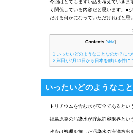
今回はとてもまずい話を考えていきま
く関係している内容だと思います。●
だける何かになっていただければと思
Contents
[
hide
]
1
いったいどのようなことなのか？につ
2
岸田が7月11日から日本を離れる件に
いったいどのようなこと
トリチウムを含む水が安全であるとい
福島原発の汚染水が貯蔵許容限界とい
政府は処理を施した汚染水の海洋放出