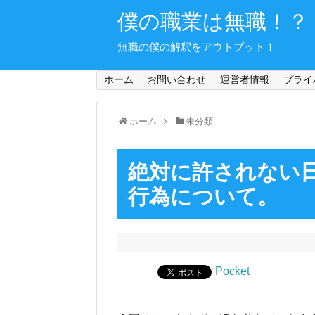
僕の職業は無職！？
無職の僕の解釈をアウトプット！
ホーム
お問い合わせ
運営者情報
プライ
ホーム
未分類
絶対に許されない
行為について。
Pocket